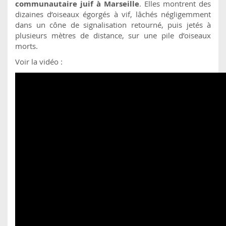
communautaire juif à Marseille
. Elles montrent des
dizaines d’oiseaux égorgés à vif, lâchés négligemment
dans un cône de signalisation retourné, puis jetés à
plusieurs mètres de distance, sur une pile d’oiseaux
morts.
Voir la vidéo :