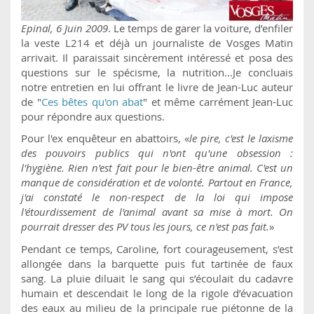
Epinal, 6 Juin 2009
. Le temps de garer la voiture, d’enfiler
la veste L214 et déjà un journaliste de Vosges Matin
arrivait. Il paraissait sincèrement intéressé et posa des
questions sur le spécisme, la nutrition...Je concluais
notre entretien en lui offrant le livre de Jean-Luc auteur
de "
Ces bêtes qu'on abat
" et même carrément Jean-Luc
pour répondre aux questions.
Pour l'ex enquêteur en abattoirs, «
le pire, c'est le laxisme
des pouvoirs publics qui n'ont qu'une obsession :
l'hygiène. Rien n'est fait pour le bien-être animal. C'est un
manque de considération et de volonté. Partout en France,
j'ai constaté le non-respect de la loi qui impose
l'étourdissement de l'animal avant sa mise à mort. On
pourrait dresser des PV tous les jours, ce n'est pas fait.
»
Pendant ce temps, Caroline, fort courageusement, s’est
allongée dans la barquette puis fut tartinée de faux
sang. La pluie diluait le sang qui s’écoulait du cadavre
humain et descendait le long de la rigole d’évacuation
des eaux au milieu de la principale rue piétonne de la