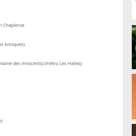
En Chaplerue
des kiosques)
ntaine des Innocents) (métro Les Halles)
e)