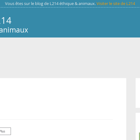
Vous êtes sur le blog de L214 éthique & animaux.
Visiter le site de L214
214
 animaux