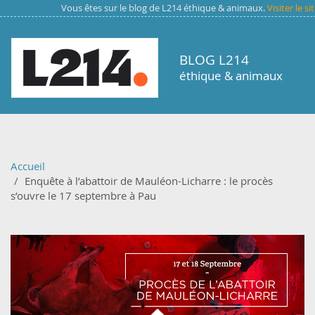
Aller au contenu principal
Vous êtes sur le blog de L214 éthique & animaux.
Visiter le s
BLOG L214
éthique & animaux
Accueil
Enquête à l’abattoir de Mauléon-Licharre : le procès
s’ouvre le 17 septembre à Pau