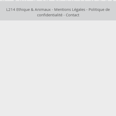
L214 Ethique & Animaux -
Mentions Légales
-
Politique de
confidentialité
-
Contact