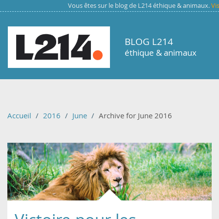
Aller au contenu principal
Vous êtes sur le blog de L214 éthique & animaux.
Vi
BLOG L214
éthique & animaux
Accueil
2016
June
Archive for June 2016