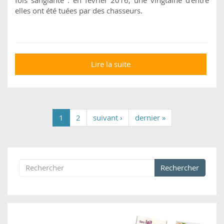
fois sanglante : en février 2016, une vingtaine d’entre
elles ont été tuées par des chasseurs.
Lire la suite
de Des vaches tuées à
bout portant
1
2
suivant ›
dernier »
Rechercher
Formulaire de recherche
Rechercher