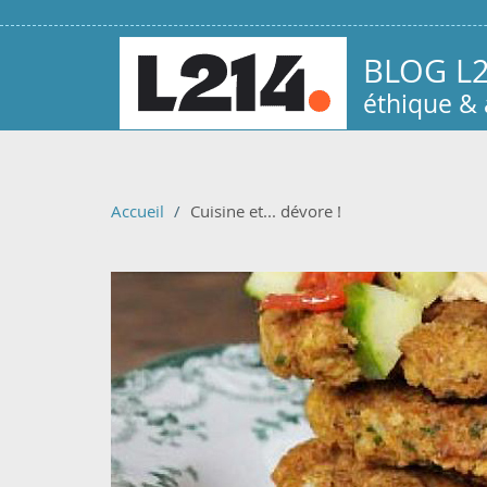
Aller au contenu principal
BLOG L
éthique &
Accueil
Cuisine et... dévore !