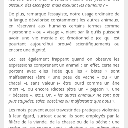
oiseaux, des escargots, mais excluant les humains ?
»
De plus, remarque l’essayiste, notre usage ordinaire de
la langue dévalorise constamment les autres animaux,
en réservant aux humains certains termes comme
« personne » ou « visage », niant par là qu’ils puissent
avoir une vie mentale et émotionnelle (ce qui est
pourtant aujourd’hui prouvé scientifiquement) ou
encore une dignité.
Ceci est également frappant quand on observe les
expressions comprenant un animal : en effet, certaines
portent avec elles l’idée que les « bêtes » sont
malfaisantes (être « une peau de vache » ou « un
chacal »), sans valeur (« être lourd comme un âne
mort »), ou encore idiotes (être un « pigeon », une
« bécasse », etc.). Or, «
les autres animaux ne sont pas
plus stupides, sales, obscènes ou malfaisants que nous
».
Les mots peuvent aussi travestir des pratiques violentes
à leur égard, surtout quand ils sont employés par la
filière de la viande, de la chasse ou de la pêche : une
vache ou un cochon sont « abattus » au même titre