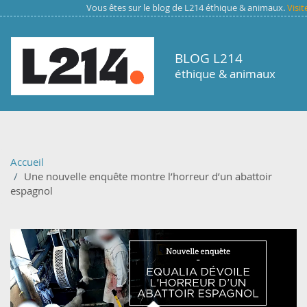
Aller au contenu principal
Vous êtes sur le blog de L214 éthique & animaux.
Visit
BLOG L214
éthique & animaux
Accueil
Une nouvelle enquête montre l’horreur d’un abattoir
espagnol