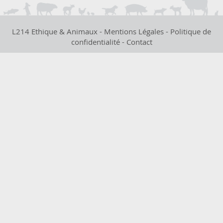
L214 Ethique & Animaux -
Mentions Légales
-
Politique de
confidentialité
-
Contact