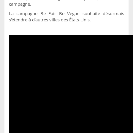
campagne.
La campagne Be Fair Be Vegan souhaite désormais
s’étendre à d’autres villes des États-Unis.