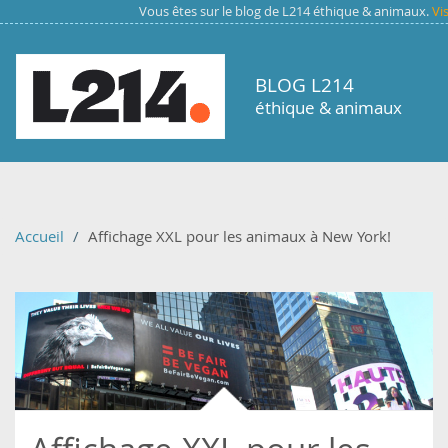
Aller au contenu principal
Vous êtes sur le blog de L214 éthique & animaux.
Vi
BLOG L214
éthique & animaux
Accueil
Affichage XXL pour les animaux à New York!