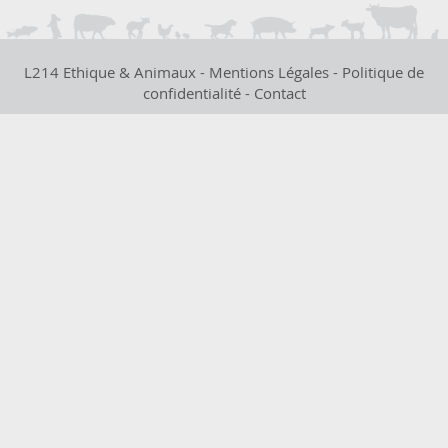
L214 Ethique & Animaux -
Mentions Légales
-
Politique de
confidentialité
-
Contact