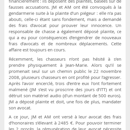
financièrement : ils déposent des plaintes, basées sur de
fausses accusations. JM et AM ont été convoqués à la
gendarmerie suite à la plainte d’un piégeur : elle n’a pas
abouti, celle-ci étant sans fondement, mais a demandé
des frais d’avocat pour prouver leur innocence. Un
responsable de chasse a également déposé plainte, ce
qui a eu pour conséquences d’engendrer de nouveaux
frais d’avocats et de nombreux déplacements. Cette
affaire est toujours en cours.
Récemment, les chasseurs n’ont pas hésité à s’en
prendre physiquement à Jean-Marie. Alors qu’il se
promenait seul sur un chemin public le 22 novembre
2008, plusieurs chasseurs en ont profité pour l’agresser.
Après l'avoir encerclé, trois d’entre eux l'ont fortement
malmené (JM s’est vu proscrire des jours d’ITT) et ont
détruit son matériel audio (d'un montant de 500 euros).
JM a déposé plainte et doit, une fois de plus, mandater
son avocat.
A ce jour, JM et AM ont versé à leur avocat des frais
d’honoraires s’élevant à 2485 €. Pour pouvoir terminer
les 2 procès, la rémunération de leur avocat nécessite