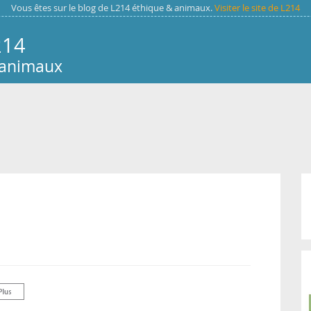
Vous êtes sur le blog de L214 éthique & animaux.
Visiter le site de L214
214
 animaux