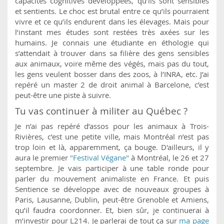
capacités cognitives développées, qu’ils sont sensibles
et sentients. Le choc est brutal entre ce qu’ils pourraient
vivre et ce qu’ils endurent dans les élevages. Mais pour
l’instant mes études sont restées très axées sur les
humains. Je connais une étudiante en éthologie qui
s’attendait à trouver dans sa filière des gens sensibles
aux animaux, voire même des végés, mais pas du tout,
les gens veulent bosser dans des zoos, à l’INRA, etc. J’ai
repéré un master 2 de droit animal à Barcelone, c’est
peut-être une piste à suivre.
Tu vas continuer à militer au Québec ?
Je n’ai pas repéré d’assos pour les animaux à Trois-
Rivières, c’est une petite ville, mais Montréal n’est pas
trop loin et là, apparemment, ça bouge. D'ailleurs, il y
aura le premier
"Festival Végane"
à Montréal, le 26 et 27
septembre. Je vais participer à une table ronde pour
parler du mouvement animaliste en France. Et puis
Sentience se développe avec de nouveaux groupes à
Paris, Lausanne, Dublin, peut-être Grenoble et Amiens,
qu’il faudra coordonner. Et, bien sûr, je continuerai à
m’investir pour L214. Je parlerai de tout ça sur
ma page