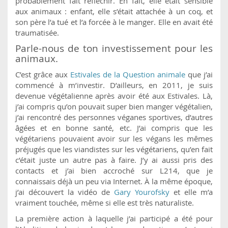
probablement fait réfléchir. En fait, elle était sensible
aux animaux : enfant, elle s’était attachée à un coq, et
son père l’a tué et l’a forcée à le manger. Elle en avait été
traumatisée.
Parle-nous de ton investissement pour les
animaux.
C’est grâce aux
Estivales de la Question animale
que j’ai
commencé à m’investir. D’ailleurs, en 2011, je suis
devenue végétalienne après avoir été aux Estivales. Là,
j’ai compris qu’on pouvait super bien manger végétalien,
j’ai rencontré des personnes véganes sportives, d’autres
âgées et en bonne santé, etc. J’ai compris que les
végétariens pouvaient avoir sur les végans les mêmes
préjugés que les viandistes sur les végétariens, qu’en fait
c’était juste un autre pas à faire. J’y ai aussi pris des
contacts et j’ai bien accroché sur L214, que je
connaissais déjà un peu via Internet. À la même époque,
j’ai découvert la vidéo de
Gary Yourofsky
et elle m’a
vraiment touchée, même si elle est très naturaliste.
La première action à laquelle j’ai participé a été pour