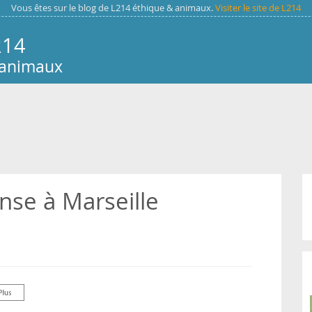
Vous êtes sur le blog de L214 éthique & animaux.
Visiter le site de L214
214
 animaux
nse à Marseille