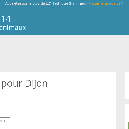
Vous êtes sur le blog de L214 éthique & animaux.
Visiter le site de L214
214
 animaux
 pour Dijon