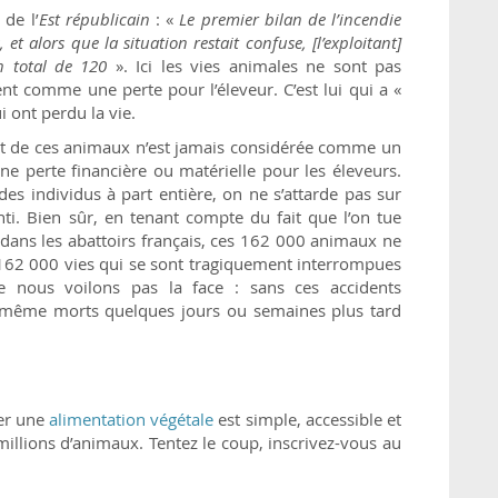
e
de l’
Est républicain
: «
Le premier bilan de l’incendie
, et alors que la situation restait confuse, [l’exploitant]
 total de 120
». Ici les vies animales ne sont pas
nt comme une perte pour l’éleveur. C’est lui qui a «
 ont perdu la vie.
mort de ces animaux n’est jamais considérée comme un
e perte financière ou matérielle pour les éleveurs.
 individus à part entière, on ne s’attarde pas sur
nti. Bien sûr, en tenant compte du fait que l’on tue
dans les abattoirs français, ces 162 000 animaux ne
 162 000 vies qui se sont tragiquement interrompues
 nous voilons pas la face : sans ces accidents
 même morts quelques jours ou semaines plus tard
ter une
alimentation végétale
est simple, accessible et
millions d’animaux. Tentez le coup, inscrivez-vous au