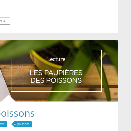
poissons
ivre
poissons