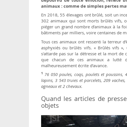
dépourvu de toute émotion, reflète b
animaux : comme de simples pertes mat
En 2018, 55 élevages ont brûlé, soit un inc
302 animaux qui sont morts brûlés vifs, 
piéger un grand nombre d’animaux à la fois
bâtiments par milliers, voire centaines de mi
Tous ces animaux ont ressenti la terreur d’
asphyxiés ou brûlés vifs. « Brûlés vifs »
s'attarde pas sur la détresse et la mort de c
que chacun de ces animaux a lutté d
malheureusement écrite d’avance.
1
76 050 poules, coqs, poulets et poussins, 
lapins, 3 543 truies et porcelets, 209 vaches,
agneaux et 2 chevaux.
Quand les articles de press
objets