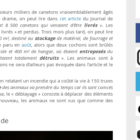
usieurs milliers de canetons vraisemblablement âgés
e drame, on peut lire dans
cet article
du Journal de
ient 8 500 canetons qui venaient d'être
livrés
». Les
livrés » et perdus. Trois mois plus tard, on peut lire
00 m², destiné au
stockage
de matériel, de fourrage et
le paru en
août
, alors que deux cochons sont brûlés
ole et 400 m² de hangar, où étaient
entreposés
du
étaient totalement
détruits
». Les animaux sont à
s ne sera d’ailleurs pas évoquée dans l’article et le
n relatant un incendie qui a coûté la vie à 150 truies
e
des animaux va prendre du temps car ils sont coincés
se, le « déblayage » consiste à déplacer des éléments
À nouveau, les animaux ne sont vus que comme des
nde