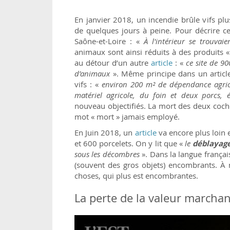
En janvier 2018, un incendie brûle vifs pl
de quelques jours à peine. Pour décrire c
Saône-et-Loire : «
À l'intérieur se trouva
animaux sont ainsi réduits à des produits « 
au détour d’un autre
article
: «
ce site de 9
d’animaux
». Même principe dans un artic
vifs : «
environ 200 m² de dépendance agric
matériel agricole, du foin et deux porcs, 
nouveau objectifiés. La mort des deux cochon
mot « mort » jamais employé.
En Juin 2018, un
article
va encore plus loin e
et 600 porcelets. On y lit que «
le
déblayag
sous les décombres
». Dans la langue françai
(souvent des gros objets) encombrants. 
choses, qui plus est encombrantes.
La perte de la valeur marcha