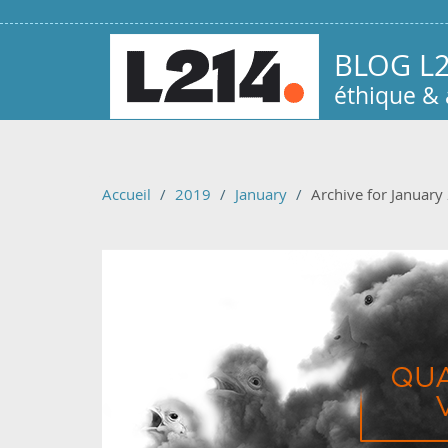
Aller au contenu principal
BLOG L
éthique &
Accueil
2019
January
Archive for January