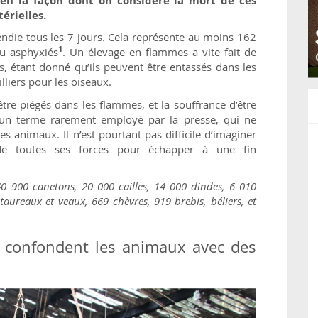
ien la façon dont on considère la mort de ces
érielles.
endie tous les 7 jours. Cela représente au moins 162
1
ou asphyxiés
. Un élevage en flammes a vite fait de
, étant donné qu’ils peuvent être entassés dans les
lliers pour les oiseaux.
être piégés dans les flammes, et la souffrance d’être
, un terme rarement employé par la presse, qui ne
es animaux. Il n’est pourtant pas difficile d’imaginer
e toutes ses forces pour échapper à une fin
40 900 canetons, 20 000 cailles, 14 000 dindes, 6 010
 taureaux et veaux, 669 chèvres, 919 brebis, béliers, et
e confondent les animaux avec des