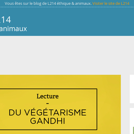
Vous êtes sur le blog de L214 éthique & animaux.
Visiter le site de L214
214
 animaux