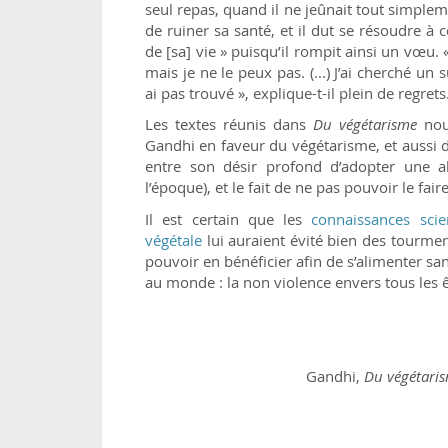
seul repas, quand il ne jeûnait tout simplem
de ruiner sa santé, et il dut se résoudre à 
de [sa] vie » puisqu’il rompit ainsi un vœu. 
mais je ne le peux pas. (...) J’ai cherché un s
ai pas trouvé », explique-t-il plein de regrets
Les textes réunis dans
Du végétarisme
nous
Gandhi en faveur du végétarisme, et aussi
entre son désir profond d’adopter une al
l’époque), et le fait de ne pas pouvoir le fai
Il est certain que les
connaissances scie
végétale
lui auraient évité bien des tourment
pouvoir en bénéficier afin de s’alimenter sans
au monde : la non violence envers tous les ê
Gandhi,
Du végétari