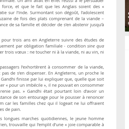
nimale. Un ami avait en effet réussi à le persuader
a force, et que le fait que les Anglais soient des «
tie sur l’Inde. Surmontant son dégoût, l’adolescent
aine de fois des plats comprenant de la viande –
ance de sa famille et décider de s’en abstenir jusqu’à
 pour trois ans en Angleterre suivre des études de
niquement par obligation familiale - condition
sine qua
 trois vœux : ne toucher ni à la viande, ni au vin, ni
 passagers l’exhortèrent à consommer de la viande,
t pas de s’en dispenser. En Angleterre, un proche le
 Gandhi finisse par lui expliquer que, quelle que soit
sser « pour un imbécile », il ne pouvait en consommer
nie pas. » Gandhi était pourtant loin d’avoir un
istance de son entourage pour le pousser à renoncer
 car les familles chez qui il logeait ne lui offraient
es de pain.
ses longues marches quotidiennes, le jeune homme
en, trouvaille qui l’emplit d’une « joie comparable à