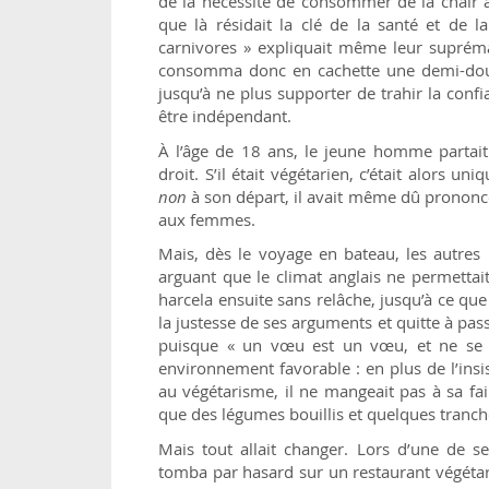
de la nécessité de consommer de la chair a
que là résidait la clé de la santé et de l
carnivores » expliquait même leur supréma
consomma donc en cachette une demi-douz
jusqu’à ne plus supporter de trahir la confi
être indépendant.
À l’âge de 18 ans, le jeune homme partait
droit. S’il était végétarien, c’était alors u
non
à son départ, il avait même dû prononcer
aux femmes.
Mais, dès le voyage en bateau, les autres
arguant que le climat anglais ne permettai
harcela ensuite sans relâche, jusqu’à ce que
la justesse de ses arguments et quitte à pa
puisque « un vœu est un vœu, et ne se re
environnement favorable : en plus de l’ins
au végétarisme, il ne mangeait pas à sa faim
que des légumes bouillis et quelques tranch
Mais tout allait changer. Lors d’une de 
tomba par hasard sur un restaurant végétari