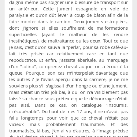
daigna même pas soigner une blessure de transport sur
un antérieur. Cette jument espagnole en voie de
paralysie et qu’on dût lever à coup de bâton afin de la
faire monter dans le camion. Deux juments estropiées,
dont j’ignore si elles souffraient de malformations
superficielles (ayant le malheur de les rendre
inesthétiques), de maltraitance ou les deux. Tout ce que
je sais, c’est qu’on sauva la “perla”, pour sa robe café-au-
lait très prisée car relativement rare en tant que
repoductrice. Et enfin, j’assista éberluée, au marquage
d’un “colino”, comprenez cheval auquel on a écourté la
queue. Pourquoi son cas m’interpelait davantage que
les autres ? Je l’avais aperçu dans la carrière, je ne me
souviens plus s’il s’agissait d’un hongre ou d’une jument,
mais c’était un très joli bai, à qui on n’a visiblement pas
laissé sa chance sous prétexte que le débourrage n’était
pas aisé. Dans ce cas, on catalogue “insoumis,
irrécupérable”. Du haut de mes 17 ans, il ne m’avait pas
fallu longtemps pour voir que ce cheval n’était pas
vicieux mais probablement traumatisé. Et des
traumatisés, là-bas, j’en ai vu d’autres, à l’image précise
du bel étalon chargé à l’avant dont les origines avaient