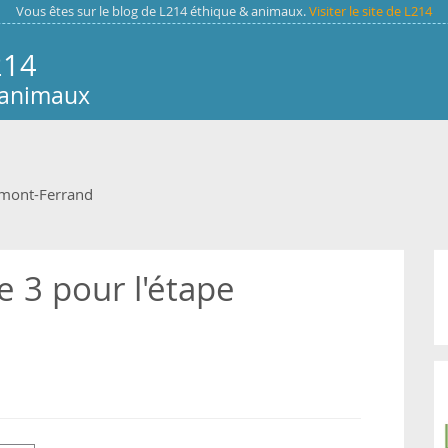
Vous êtes sur le blog de L214 éthique & animaux.
Visiter le site de L214
214
 animaux
rmont-Ferrand
 3 pour l'étape