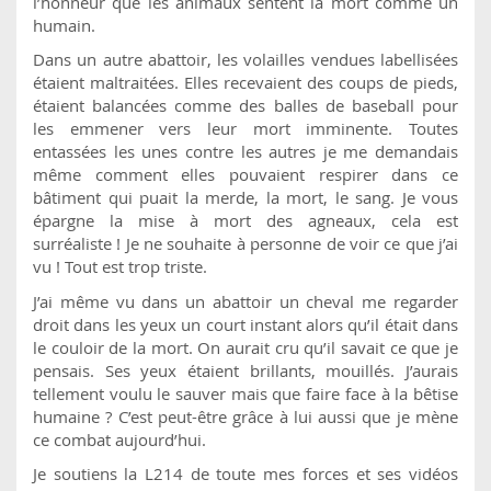
l’honneur que les animaux sentent la mort comme un
humain.
Dans un autre abattoir, les volailles vendues labellisées
étaient maltraitées. Elles recevaient des coups de pieds,
étaient balancées comme des balles de baseball pour
les emmener vers leur mort imminente. Toutes
entassées les unes contre les autres je me demandais
même comment elles pouvaient respirer dans ce
bâtiment qui puait la merde, la mort, le sang. Je vous
épargne la mise à mort des agneaux, cela est
surréaliste ! Je ne souhaite à personne de voir ce que j’ai
vu ! Tout est trop triste.
J’ai même vu dans un abattoir un cheval me regarder
droit dans les yeux un court instant alors qu’il était dans
le couloir de la mort. On aurait cru qu’il savait ce que je
pensais. Ses yeux étaient brillants, mouillés. J’aurais
tellement voulu le sauver mais que faire face à la bêtise
humaine ? C’est peut-être grâce à lui aussi que je mène
ce combat aujourd’hui.
Je soutiens la L214 de toute mes forces et ses vidéos