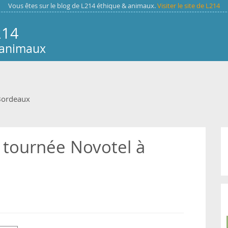
Vous êtes sur le blog de L214 éthique & animaux.
Visiter le site de L214
214
 animaux
Bordeaux
 tournée Novotel à