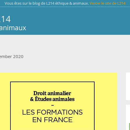
Vous êtes sur le blog de L214 éthique & animaux.
Visiter le site de L214
214
 animaux
tember 2020