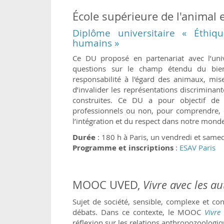
École supérieure de l'animal e
Diplôme universitaire « Éthiq
humains »
Ce DU proposé en partenariat avec l’univ
questions sur le champ étendu du bien-
responsabilité à l'égard des animaux, mis
d’invalider les représentations discriminan
construites. Ce DU a pour objectif de f
professionnels ou non, pour comprendre, co
l’intégration et du respect dans notre monde 
Durée
: 180 h à Paris, un vendredi et same
Programme et inscriptions
:
ESAV Paris
MOOC UVED,
Vivre avec les a
Sujet de société, sensible, complexe et c
débats. Dans ce contexte, le MOOC
Vivre
réflexion sur les relations anthropozoologi