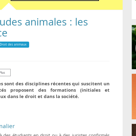
tudes animales : les
ce
Droit des animaux
s sont des disciplines récentes qui suscitent un
ités proposent des formations (initiales et
x dans le droit et dans la société.
malier
à des étudiants en droit ou à des juristes confirmés