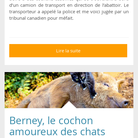
d’un camion de transport en direction de l’abattoir. Le
transporteur a appelé la police et me voici jugée par un
tribunal canadien pour méfait.
Lire la suite
de "Je suis jugée pour
avoir donné à boire à
des cochons assoiffés.
Si j’avais abreuvé des
chiens, je serais une
héroïne "
Berney, le cochon
amoureux des chats