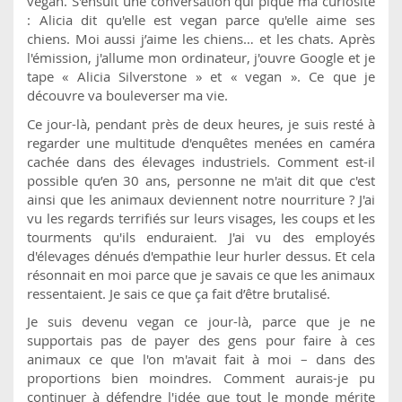
vegan. S'ensuit une conversation qui pique ma curiosité
: Alicia dit qu'elle est vegan parce qu'elle aime ses
chiens. Moi aussi j’aime les chiens… et les chats. Après
l'émission, j'allume mon ordinateur, j'ouvre Google et je
tape « Alicia Silverstone » et « vegan ». Ce que je
découvre va bouleverser ma vie.
Ce jour-là, pendant près de deux heures, je suis resté à
regarder une multitude d'enquêtes menées en caméra
cachée dans des élevages industriels. Comment est-il
possible qu’en 30 ans, personne ne m'ait dit que c'est
ainsi que les animaux deviennent notre nourriture ? J'ai
vu les regards terrifiés sur leurs visages, les coups et les
tourments qu'ils enduraient. J'ai vu des employés
d'élevages dénués d'empathie leur hurler dessus. Et cela
résonnait en moi parce que je savais ce que les animaux
ressentaient. Je sais ce que ça fait d’être brutalisé.
Je suis devenu vegan ce jour-là, parce que je ne
supportais pas de payer des gens pour faire à ces
animaux ce que l'on m'avait fait à moi – dans des
proportions bien moindres. Comment aurais-je pu
continuer à défendre l'idée que tout le monde mérite