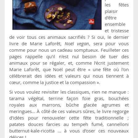
les fêtes
plaisir
d'être
ensemble
et tristesse
de voir tous ces animaux sacrifiés ? Si oui, le dernier
livre de Marie Laforêt,
Noël vegan
, sera pour vous
comme pour nous un cadeau somptueux. Feuilleter ces
pages rappelle qu'il n'est nul besoin de tuer des
animaux pour se régaler, et, comme l’écrit justement
Marie Laforêt, que Noël peut être « une fête où l'on
célébrerait des idées et valeurs qui nous tiennent à
cœur, comme la justice et la compassion ».
Si vous voulez revisiter les classiques, rien ne manque :
tarama végétal, terrine façon foie gras, bouchées
royales aux marrons, bûche glacée agrumes et
meringues… À côté de ces valeurs sûres, le livre regorge
d'idées pour renouveler cette fête traditionnelle ;
patates douces farcies au tempeh fumé, cannelloni
butternut-kale-ricotta … à vous d'oser ces nouveaux
délices !