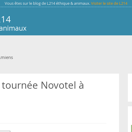
Vous êtes sur le blog de L214 éthique & animaux.
Visiter le site de L214
214
 animaux
Amiens
 tournée Novotel à