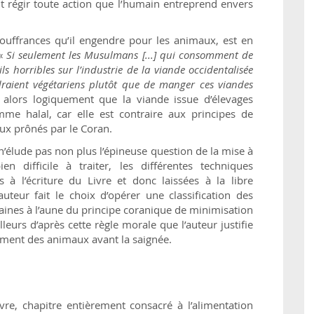
nt régir toute action que l’humain entreprend envers
s souffrances qu’il engendre pour les animaux, est en
 «
Si seulement les Musulmans [...] qui consomment de
ls horribles sur l’industrie de la viande occidentalisée
draient végétariens plutôt que de manger ces viandes
t alors logiquement que la viande issue d’élevages
me halal, car elle est contraire aux principes de
aux prônés par le Coran.
 n’élude pas non plus l’épineuse question de la mise à
difficile à traiter, les différentes techniques
s à l’écriture du Livre et donc laissées à la libre
’auteur fait le choix d’opérer une classification des
ines à l’aune du principe coranique de minimisation
lleurs d’après cette règle morale que l’auteur justifie
sement des animaux avant la saignée.
livre, chapitre entièrement consacré à l’alimentation