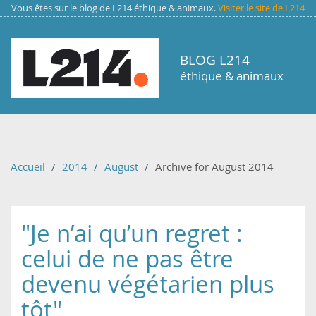
Aller au contenu principal
Vous êtes sur le blog de L214 éthique & animaux.
Visiter le site de L214
BLOG L214
éthique & animaux
Accueil
2014
August
Archive for August 2014
"Je n’ai qu’un regret :
celui de ne pas être
devenu végétarien plus
tôt"