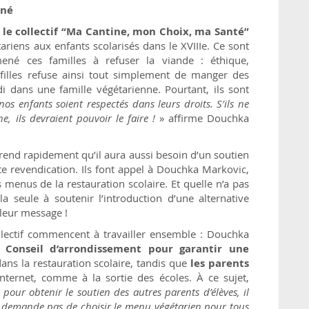
iné
le collectif “Ma Cantine, mon Choix, ma Santé”
riens aux enfants scolarisés dans le XVIIIe. Ce sont
ené ces familles à refuser la viande : éthique,
 filles refuse ainsi tout simplement de manger des
i dans une famille végétarienne. Pourtant, ils sont
s enfants soient respectés dans leurs droits. S’ils ne
, ils devraient pouvoir le faire !
» affirme Douchka
prend rapidement qu’il aura aussi besoin d’un soutien
te revendication. Ils font appel à Douchka Markovic,
s menus de la restauration scolaire. Et quelle n’a pas
 la seule à soutenir l’introduction d’une alternative
 leur message !
ollectif commencent à travailler ensemble : Douchka
onseil d’arrondissement pour garantir une
ans la restauration scolaire, tandis que
les parents
nternet, comme à la sortie des écoles. À ce sujet,
«
pour obtenir le soutien des autres parents d’élèves, il
r demande pas de choisir le menu végétarien pour tous