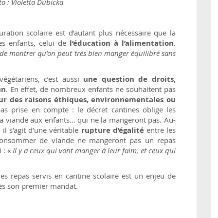
o : Violetta Dubicka
ration scolaire est d’autant plus nécessaire que la
es enfants, celui de
l’éducation à l’alimentation
.
i de montrer qu’on peut très bien manger équilibré sans
étariens, c’est aussi
une question de droits,
un
. En effet, de nombreux enfants ne souhaitent pas
ur des raisons éthiques, environnementales ou
pas prise en compte : le décret cantines oblige les
r la viande aux enfants… qui ne la mangeront pas. Au-
il s’agit d’une véritable
rupture d’égalité
entre les
s consommer de viande ne mangeront pas un repas
 : «
Il y a ceux qui vont manger à leur faim, et ceux qui
des repas servis en cantine scolaire est un enjeu de
dès son premier mandat.