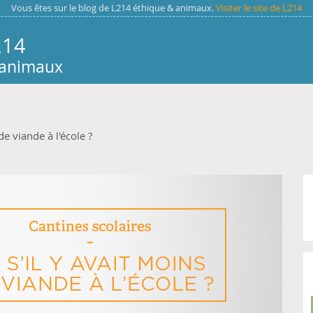
Vous êtes sur le blog de L214 éthique & animaux.
Visiter le site de L214
214
 animaux
de viande à l'école ?