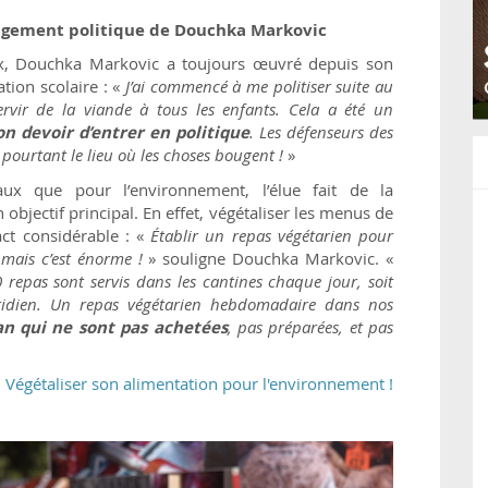
engagement politique de Douchka Markovic
ux, Douchka Markovic a toujours œuvré depuis son
ation scolaire : «
J’ai commencé à me politiser suite au
servir de la viande à tous les enfants. Cela a été un
on devoir d’entrer en politique
. Les défenseurs des
 pourtant le lieu où les choses bougent !
»
ux que pour l’environnement, l’élue fait de la
 objectif principal. En effet, végétaliser les menus de
act considérable : «
Établir un repas végétarien pour
, mais c’est énorme !
» souligne Douchka Markovic. «
 repas sont servis dans les cantines chaque jour, soit
idien. Un repas végétarien hebdomadaire dans nos
an qui ne sont pas achetées
, pas préparées, et pas
Végétaliser son alimentation pour l'environnement !