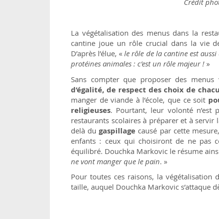
Crédit phot
La végétalisation des menus dans la restau
cantine joue un rôle crucial dans la vie d
D’après l’élue, «
le rôle de la cantine est auss
protéines animales : c’est un rôle majeur !
»
Sans compter que proposer des menus vég
d’égalité, de respect des choix de chac
manger de viande à l’école, que ce soit
po
religieuses
. Pourtant, leur volonté n’est 
restaurants scolaires à préparer et à servi
delà du
gaspillage
causé par cette mesure, 
enfants : ceux qui choisiront de ne pa
équilibré. Douchka Markovic le résume ainsi
ne vont manger que le pain
. »
Pour toutes ces raisons, la végétalisation 
taille, auquel Douchka Markovic s’attaque 