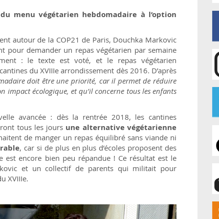
: du menu végétarien hebdomadaire à l’option
ent autour de la COP21 de Paris, Douchka Markovic
nt pour demander un repas végétarien par semaine
ent : le texte est voté, et le repas végétarien
 cantines du XVIIIe arrondissement dès 2016. D’après
daire doit être une priorité, car il permet de réduire
son impact écologique, et qu’il concerne tous les enfants
velle avancée : dès la rentrée 2018, les cantines
ront tous les jours
une alternative végétarienne
uhaitent de manger un repas équilibré sans viande ni
rable
, car si de plus en plus d’écoles proposent des
re est encore bien peu répandue ! Ce résultat est le
ovic et un collectif de parents qui militait pour
u XVIIIe.