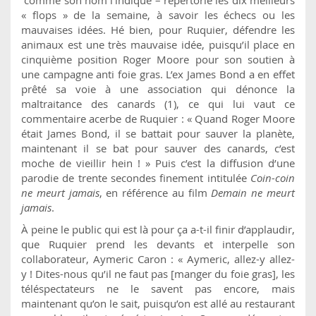
« flops » de la semaine, à savoir les échecs ou les
mauvaises idées. Hé bien, pour Ruquier, défendre les
animaux est une très mauvaise idée, puisqu’il place en
cinquième position Roger Moore pour son soutien à
une campagne anti foie gras. L’ex James Bond a en effet
prêté sa voie à une association qui dénonce la
maltraitance des canards (1), ce qui lui vaut ce
commentaire acerbe de Ruquier : « Quand Roger Moore
était James Bond, il se battait pour sauver la planète,
maintenant il se bat pour sauver des canards, c’est
moche de vieillir hein ! » Puis c’est la diffusion d’une
parodie de trente secondes finement intitulée
Coin-coin
ne meurt jamais
, en référence au film
Demain ne meurt
jamais
.
À peine le public qui est là pour ça a-t-il finir d’applaudir,
que Ruquier prend les devants et interpelle son
collaborateur, Aymeric Caron : « Aymeric, allez-y allez-
y ! Dites-nous qu’il ne faut pas [manger du foie gras], les
téléspectateurs ne le savent pas encore, mais
maintenant qu’on le sait, puisqu’on est allé au restaurant