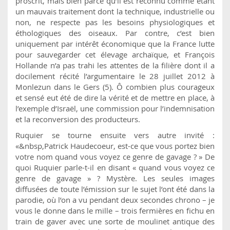
proscrit, mais bien parce qu’il est reconnu comme étant
un mauvais traitement dont la technique, industrielle ou
non, ne respecte pas les besoins physiologiques et
éthologiques des oiseaux. Par contre, c’est bien
uniquement par intérêt économique que la France lutte
pour sauvegarder cet élevage archaïque, et François
Hollande n’a pas trahi les attentes de la filière dont il a
docilement récité l’argumentaire le 28 juillet 2012 à
Monlezun dans le Gers (5). Ô combien plus courageux
et sensé eut été de dire la vérité et de mettre en place, à
l’exemple d’Israël, une commission pour l’indemnisation
et la reconversion des producteurs.
Ruquier se tourne ensuite vers autre invité :
«&nbsp,Patrick Haudecoeur, est-ce que vous portez bien
votre nom quand vous voyez ce genre de gavage ? » De
quoi Ruquier parle-t-il en disant « quand vous voyez ce
genre de gavage » ? Mystère. Les seules images
diffusées de toute l’émission sur le sujet l’ont été dans la
parodie, où l’on a vu pendant deux secondes chrono – je
vous le donne dans le mille – trois fermières en fichu en
train de gaver avec une sorte de moulinet antique des