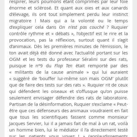
respirer, leurs poumons étant comprimés par leur foie
énorme et sclérosé. Et quant aux oies et aux canards
d'élevage, ils ont tout simplement perdu leur instinct
migratoire ! Mais qui a la volonté ou le temps
d’expliquer cela dans
On n’est pas couché
? Ruquier
contrôle rythme et « débats », l’objectif est le rire et la
provocation, pas la réflexion, surtout quant il s’agit
d’animaux. Dès les premières minutes de l’émission, le
ton avait déjà été donné avec l’actualité portant sur les
OGM et les tests du professeur Séralini sur des rats,
puisque le n°9 du
Flop Ten
était remporté par des
« militants de la cause animale » qui lui auraient
« suggéré de ‘bouffer lui-même son maïs OGM’ plutôt
que de faire des tests sur des rats ». Ruquier rit de ceux
qui défendent les oiseaux et s’offusque qu’on puisse
seulement envisager défendre des rats de laboratoire.
Partisan de la désinformation, Ruquier s’exclame « Peut-
être que ces défenseurs des animaux voudraient en fait
que tous les scientifiques fassent comme monsieur
Jacques Servier, lui il a jamais fait de mal à un rat, voilà
un homme bien, lui le médiator il l’a directement testé
sur les patients vous voyez ! » (applaudissements