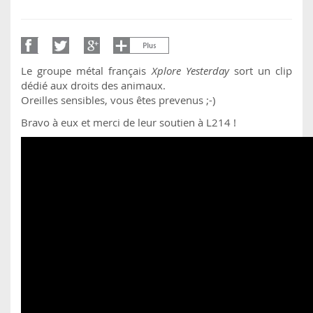
Le groupe métal français
Xplore Yesterday
sort un clip
dédié aux droits des animaux.
Oreilles sensibles, vous êtes prevenus ;-)
Bravo à eux et merci de leur soutien à L214 !