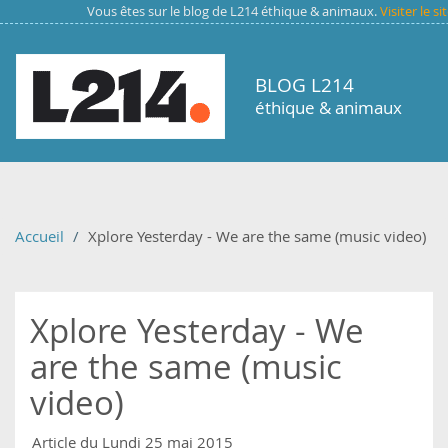
Aller au contenu principal
Vous êtes sur le blog de L214 éthique & animaux.
Visiter le s
BLOG L214
éthique & animaux
Accueil
Xplore Yesterday - We are the same (music video)
Xplore Yesterday - We
are the same (music
video)
Article du Lundi 25 mai 2015