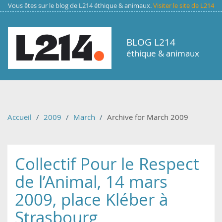
Aller au contenu principal
Vous êtes sur le blog de L214 éthique & animaux.
Visiter le site de L214
BLOG L214
éthique & animaux
Accueil
2009
March
Archive for March 2009
Collectif Pour le Respect
de l’Animal, 14 mars
2009, place Kléber à
Strasbourg