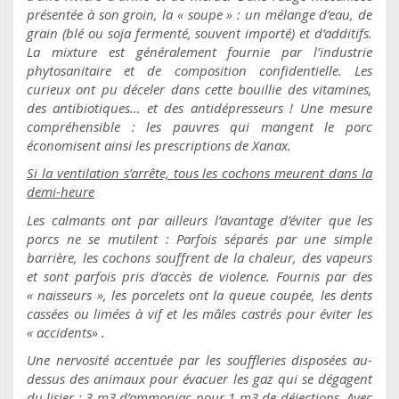
présentée à son groin, la « soupe » : un mélange d’eau, de
grain (blé ou soja fermenté, souvent importé) et d’additifs.
La mixture est généralement fournie par l’industrie
phytosanitaire et de composition confidentielle. Les
curieux ont pu déceler dans cette bouillie des vitamines,
des antibiotiques… et des antidépresseurs ! Une mesure
compréhensible : les pauvres qui mangent le porc
économisent ainsi les prescriptions de Xanax.
Si la ventilation s’arrête, tous les cochons meurent dans la
demi-heure
Les calmants ont par ailleurs l’avantage d’éviter que les
porcs ne se mutilent : Parfois séparés par une simple
barrière, les cochons souffrent de la chaleur, des vapeurs
et sont parfois pris d’accès de violence. Fournis par des
« naisseurs », les porcelets ont la queue coupée, les dents
cassées ou limées à vif et les mâles castrés pour éviter les
« accidents» .
Une nervosité accentuée par les souffleries disposées au-
dessus des animaux pour évacuer les gaz qui se dégagent
du lisier : 3 m3 d’ammoniac pour 1 m3 de déjections. Avec