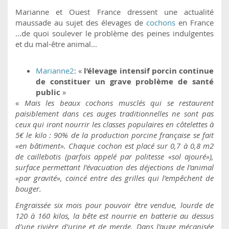
Marianne et Ouest France dressent une actualité
maussade au sujet des élevages de
cochons
en France
...de quoi soulever le problème des peines indulgentes
et du mal-être animal...
Marianne2
: «
l’élevage intensif porcin continue
de constituer un grave problème de santé
public
»
«
Mais les beaux cochons musclés qui se restaurent
paisiblement dans ces auges traditionnelles ne sont pas
ceux qui iront nourrir les classes populaires en côtelettes à
5€ le kilo : 90% de la production porcine française se fait
«en bâtiment». Chaque cochon est placé sur 0,7 à 0,8 m2
de caillebotis (parfois appelé par politesse «sol ajouré»),
surface permettant l’évacuation des déjections de l’animal
«par gravité», coincé entre des grilles qui l’empêchent de
bouger.
Engraissée six mois pour pouvoir être vendue, lourde de
120 à 160 kilos, la bête est nourrie en batterie au dessus
d’une rivière d’urine et de merde. Dans l’auge mécanisée