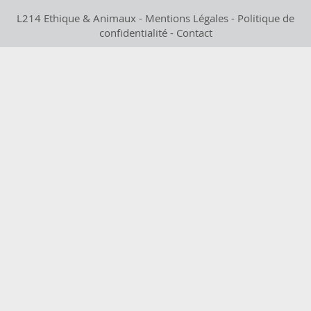
L214 Ethique & Animaux -
Mentions Légales
-
Politique de
confidentialité
-
Contact