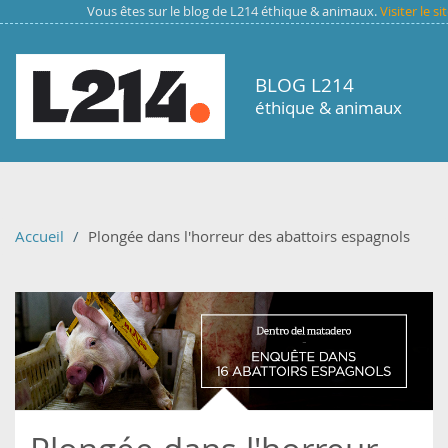
Aller au contenu principal
Vous êtes sur le blog de L214 éthique & animaux.
Visiter le s
BLOG L214
éthique & animaux
Accueil
Plongée dans l'horreur des abattoirs espagnols