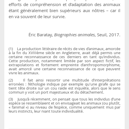
efforts de compréhension et d’adaptation des animaux
étant généralement bien supérieurs aux nôtres – car il
en va souvent de leur survie.
Éric Baratay,
Biographies animales
, Seuil, 2017.
(1) La production littéraire de récits de vies d’animaux, amorcée
à la fin du XVIIIème siècle en Angleterre, avait déjà permis une
certaine reconnaissance de ces derniers en tant qu’individus.
Cette production, notamment limitée par son aspect fictif, les
extrapolations et fortement empreinte d’anthropomorphisme,
avait amorcé une certaine reconnaissance de ce que peuvent
vivre les animaux.
(2) Il fait ainsi ressortir une multitude d’interprétations
erronées : l’éthologie indique par exemple qu'une girafe qui se
tient tête droite sur un cou raide est inquiète, alors que le sens
commun y voit un port majestueux et du détachement.
(3) Jusqu’à récemment, on pensait que tous les individus d’une
espèce se ressemblaient et on envisageait les animaux (ou plutôt,
« l’animal ») au niveau de l’espèce, comme uniquement mus par
leurs instincts, leur niant toute individualité.