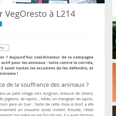
ur VegOresto à L214
ivier ? Aujourd'hui coordinateur de la campagne
actif pour les animaux : lutte contre la corrida,
l saisit toutes les occasions de les défendre, et
timisme !
e de la souffrance des animaux ?
dans un petit village vers Avignon, entouré de chiens,
 de pigeons, de lapins… hélas, on mangeait les lapins.
 mon père en tuer : l’acte de cette mise à mort a été
vraiment un souvenir assez violent. Ensuite, c’était
ement ma mère ne me forçait pas. Il y avait d’autres