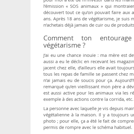
l’émission « SOS animaux » qui montraient
découvert tout ce qu’on pouvait faire aux a
ans. Après 18 ans de végétarisme, je suis 
n’achetais déjà jamais de cuir ou de produit
Comment ton entourage
végétarisme ?
J’ai eu une chance inouïe : ma mère est 
aussi a eu le déclic en recevant les magazi
jacent chez elle, d’ailleurs elle avait touj
tous les repas de famille se passent chez m
n’ai jamais eu de soucis pour ça. Aujourd’h
remarqué qu’en vieillissant mon père a dé
est aussi active pour les animaux via les ré
exemple à des actions contre la corrida, etc.
La personne avec laquelle je vis depuis main
végétalienne à la maison. Il y a toujours u
photo ; pour elle, ça a été le fait de compr
permis de rompre avec le schéma habituel.