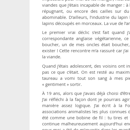
viandes que j’étais incapable de manger : à 
répugnant, ou encore des cailles sur du p
abominable. D’ailleurs, l’industrie du lapi
lapins découpés en morceaux. La vue de l’an
Le premier vrai déclic s’est fait quand
correspondante anglaise végétarienne, ce 
boucher, un de mes oncles était boucher,
exister ! Cette rencontre m’a rassuré car j’a
la viande.
Quand j’étais adolescent, des voisins ont 
pas ce que c’était. On est resté au maxim
taureau a vomi tout son sang à mes pied
« gentiment » sortir.
À 19 ans, alors que j’avais déjà choisi d’être
J’ai réfléchi à la façon dont je pourrais a
manière assez logique. J’ai écrit à la F
associations animalistes les plus connues d
été comme une bobine de fil : tu tires et 
continue malheureusement aujourd’hui enco
pour moi a été de m’investir dans les manifs