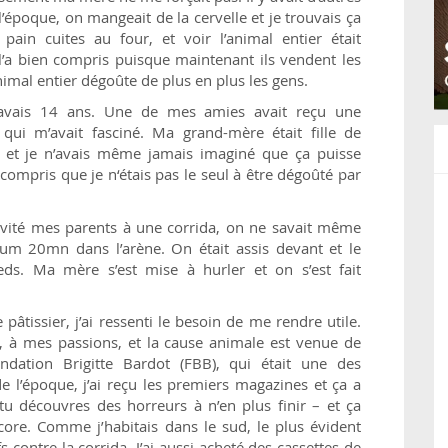
l’époque, on mangeait de la cervelle et je trouvais ça
ain cuites au four, et voir l’animal entier était
n l’a bien compris puisque maintenant ils vendent les
imal entier dégoûte de plus en plus les gens.
 j’avais 14 ans. Une de mes amies avait reçu une
qui m’avait fasciné. Ma grand-mère était fille de
 et je n’avais même jamais imaginé que ça puisse
i compris que je n‘étais pas le seul à être dégoûté par
invité mes parents à une corrida, on ne savait même
um 20mn dans l’arène. On était assis devant et le
s. Ma mère s’est mise à hurler et on s’est fait
 pâtissier, j’ai ressenti le besoin de me rendre utile.
gir, à mes passions, et la cause animale est venue de
ondation Brigitte Bardot (FBB), qui était une des
e l’époque, j’ai reçu les premiers magazines et ça a
tu découvres des horreurs à n’en plus finir – et ça
re. Comme j’habitais dans le sud, le plus évident
 contre la corrida. J’ai aussi acheté des cassettes de