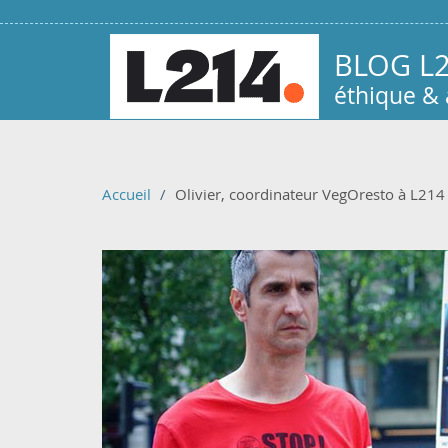
Aller au contenu principal
BLOG L
éthique &
Accueil
Olivier, coordinateur VegOresto à L214