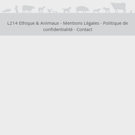
L214 Ethique & Animaux -
Mentions Légales
-
Politique de
confidentialité
-
Contact