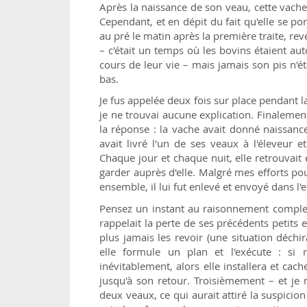
Après la naissance de son veau, cette vache 
Cependant, et en dépit du fait qu'elle se porta
au pré le matin après la première traite, reven
– c'était un temps où les bovins étaient au
cours de leur vie – mais jamais son pis n'é
bas.
Je fus appelée deux fois sur place pendant
je ne trouvai aucune explication. Finalement,
la réponse : la vache avait donné naissanc
avait livré l'un de ses veaux à l'éleveur 
Chaque jour et chaque nuit, elle retrouvait e
garder auprès d'elle. Malgré mes efforts pou
ensemble, il lui fut enlevé et envoyé dans l'
Pensez un instant au raisonnement comple
rappelait la perte de ses précédents petits 
plus jamais les revoir (une situation déc
elle formule un plan et l'exécute : si
inévitablement, alors elle installera et cac
jusqu'à son retour. Troisièmement – et je 
deux veaux, ce qui aurait attiré la suspicion