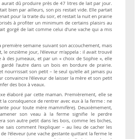
aurait dû produire près de 47 litres de lait par jour.
it bien par ailleurs, son pis restait vide. Elle partait
ait pour la traite du soir, et restait la nuit en prairie
torisés à profiter un minimum de certains plaisirs au
tait gorgé de lait comme celui d'une vache qui a mis
 la première semaine suivant son accouchement, mais
 le onzième jour, l'éleveur m'appela : il avait trouvé
e à des jumeaux, et par un « choix de Sophie », elle
et gardé l'autre dans un bois en bordure de prairie.
t nourrissait son petit – le seul qu'elle ait jamais pu
r convaincre l'éleveur de laisser la mère et son petit
enfer des box à veaux.
xe élaboré par cette maman. Premièrement, elle se
et la conséquence de rentrer avec eux à la ferme : ne
hirante pour toute mère mammifère). Deuxièmement,
 ramener son veau à la ferme signifie le perdre
hera son autre petit dans les bois, comme les biches,
ne sais comment l'expliquer – au lieu de cacher les
 de l'éleveur (une vache gestante quittant la ferme le