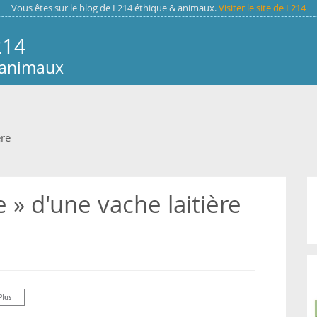
Vous êtes sur le blog de L214 éthique & animaux.
Visiter le site de L214
214
 animaux
ère
 » d'une vache laitière