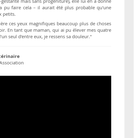
gestante mais sans progéniture), elle lui en a donné
a pu faire cela – il aurait été plus probable qu'une
 petits.
errière ces yeux magnifiques beaucoup plus de choses
oir. En tant que maman, qui ai pu élever mes quatre
 d'un seul d'entre eux, je ressens sa douleur."
térinaire
Association