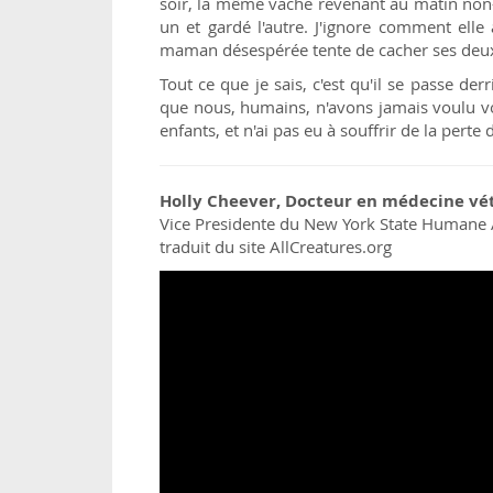
soir, la même vache revenant au matin non-
un et gardé l'autre. J'ignore comment elle 
maman désespérée tente de cacher ses deux
Tout ce que je sais, c'est qu'il se passe d
que nous, humains, n'avons jamais voulu v
enfants, et n'ai pas eu à souffrir de la perte
Holly Cheever, Docteur en médecine vé
Vice Presidente du New York State Humane 
traduit du site AllCreatures.org