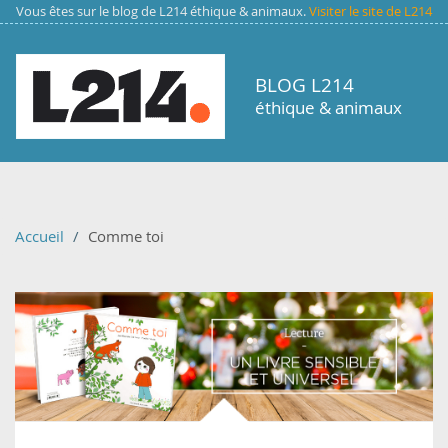
Aller au contenu principal
Vous êtes sur le blog de L214 éthique & animaux.
Visiter le site de L214
BLOG L214
éthique & animaux
Accueil
Comme toi