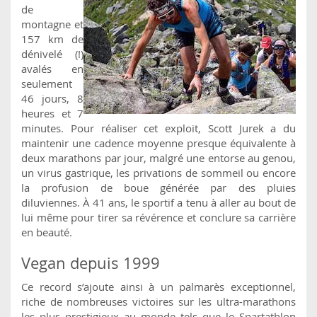
de
montagne et
157 km de
dénivelé (!)
avalés en
seulement
46 jours, 8
heures et 7
minutes. Pour réaliser cet exploit, Scott Jurek a du
maintenir une cadence moyenne presque équivalente à
deux marathons par jour, malgré une entorse au genou,
un virus gastrique, les privations de sommeil ou encore
la profusion de boue générée par des pluies
diluviennes. À 41 ans, le sportif a tenu à aller au bout de
lui même pour tirer sa révérence et conclure sa carrière
en beauté.
Vegan depuis 1999
Ce record s’ajoute ainsi à un palmarès exceptionnel,
riche de nombreuses victoires sur les ultra-marathons
les plus prestigieux au monde tels que le Spartathlon