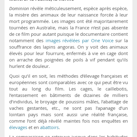
Dominion
révèle méticuleusement, espèce après espèce,
la misère des animaux de leur naissance forcée à leur
mort programmée. Les images ont été majoritairement
tournées en Australie, mais la France n’est pas absente
de ce film pour autant puisque le documentaire contient
notamment des
images révélées par One Voice
sur la
souffrance des lapins angoras. On y voit des animaux
élevés pour leur fourrure, enfermés à vie en cage dont
on arrache des poignées de poils à vif pendant qu’ils
hurlent de douleur.
Quoi qu’il en soit, les méthodes d’élevage françaises et
européennes sont comparables avec ce qui peut être vu
tout au long du film. Les cages, le caillebotis,
l’entassement en bâtiments de dizaines de milliers
d’individus, le broyage de poussins mâles, l’abattage de
vaches gestantes, etc., ne sont pas l’apanage d’un
lointain pays mais sont aussi une réalité française,
comme l’ont déjà révélé maintes fois nos enquêtes en
élevages
et en
abattoirs
.
La comparaison se retrouve jusque dans les habitudes