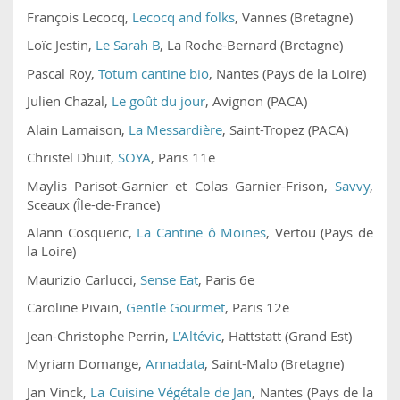
François Lecocq,
Lecocq and folks
, Vannes (Bretagne)
Loïc Jestin,
Le Sarah B
, La Roche-Bernard (Bretagne)
Pascal Roy,
Totum cantine bio
, Nantes (Pays de la Loire)
Julien Chazal,
Le goût du jour
, Avignon (PACA)
Alain Lamaison,
La Messardière
, Saint-Tropez (PACA)
Christel Dhuit,
SOYA
, Paris 11e
Maylis Parisot-Garnier et Colas Garnier-Frison,
Savvy
,
Sceaux (Île-de-France)
Alann Cosqueric,
La Cantine ô Moines
, Vertou (Pays de
la Loire)
Maurizio Carlucci,
Sense Eat
, Paris 6e
Caroline Pivain,
Gentle Gourmet
, Paris 12e
Jean-Christophe Perrin,
L’Altévic
, Hattstatt (Grand Est)
Myriam Domange,
Annadata
, Saint-Malo (Bretagne)
Jan Vinck,
La Cuisine Végétale de Jan
, Nantes (Pays de la