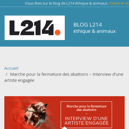
Aller au contenu principal
Vous êtes sur le blog de L214 éthique & animaux.
Visiter le s
BLOG L214
éthique & animaux
Accueil
Marche pour la fermeture des abattoirs – Interview d’une
artiste engagée