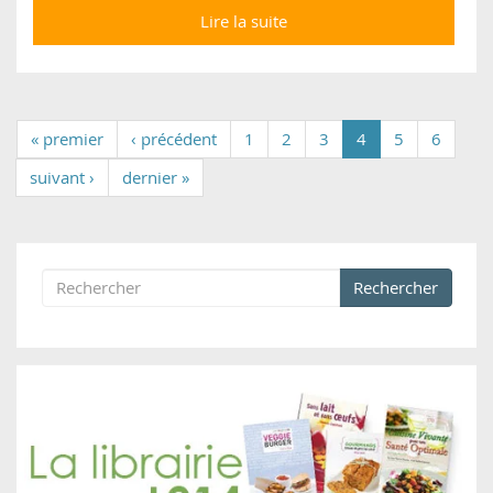
Lire la suite
de 7 bûches de Noël
vegan à commander
en pâtisserie
« premier
‹ précédent
1
2
3
4
5
6
suivant ›
dernier »
Rechercher
Formulaire de recherche
Rechercher