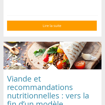
Lire la suite
de Allemagne : au
ministère de
l'environnement, les
repas officiels seront
végétariens !
Viande et
recommandations
nutritionnelles : vers la
fin d’un modèle