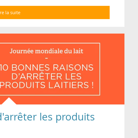
re la suite
de KFC : bientôt une offre veggie au
Royaume-Uni !
'arrêter les produits