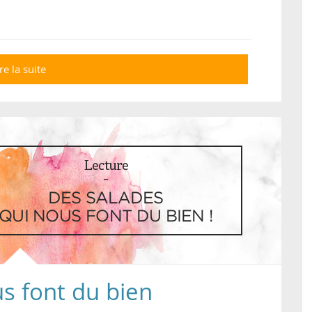
re la suite
de Cantines scolaires : et s'il y avait moins
de viande à l'école ?
s font du bien