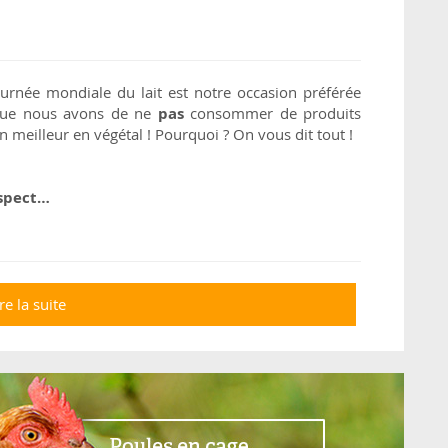
Journée mondiale du lait est notre occasion préférée
 que nous avons de ne
pas
consommer de produits
en meilleur en végétal ! Pourquoi ? On vous dit tout !
espect…
re la suite
de 10 bonnes raisons d'arrêter les produits
laitiers !