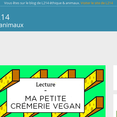
Vous êtes sur le blog de L214 éthique & animaux.
Visiter le site de L214
214
 animaux