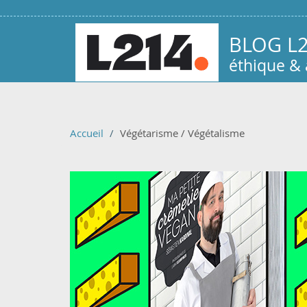
Aller au contenu principal
BLOG L
éthique &
Accueil
Végétarisme / Végétalisme