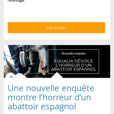
l’élevage.
Lire la suite
de Climat : les
manœuvres des
filières d’élevage pour
contrer l’expertise
scientifique
Une nouvelle enquête
montre l’horreur d’un
abattoir espagnol