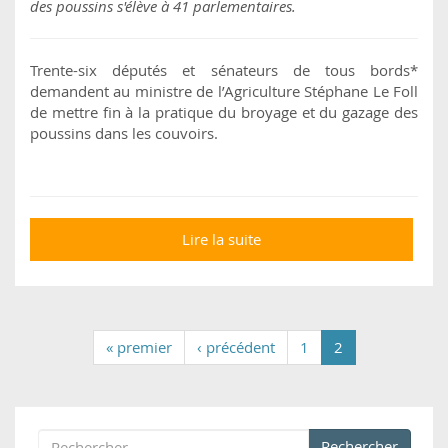
des poussins s'élève à 41 parlementaires.
Trente-six députés et sénateurs de tous bords*
demandent au ministre de l’Agriculture Stéphane Le Foll
de mettre fin à la pratique du broyage et du gazage des
poussins dans les couvoirs.
Lire la suite
de Broyage des
poussins : 36
parlementaires
interpellent le ministre
Le Foll
« premier
‹ précédent
1
2
Rechercher