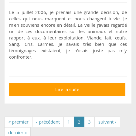
Le 5 juillet 2006, je prenais une grande décision, de
celles qui nous marquent et nous changent à vie. Je
m'en souviens encore en détail. La veille j'avais regardé
un de ces documentaires sur les animaux et notre
rapport à eux, à leur exploitation. Viande, lait, œufs.
Sang. Cris. Larmes. Je savais très bien que ces
témoignages existaient, je n'osais juste pas m'y
confronter.
Lire la suite
de Adam : le jour où je
suis devenu
végétarien
« premier
‹ précédent
1
2
3
suivant ›
dernier »