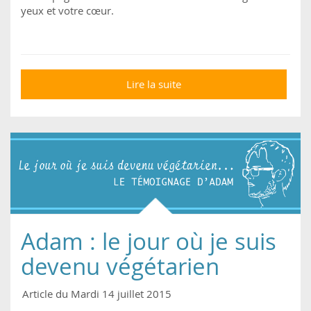
yeux et votre cœur.
Lire la suite
de Elle photographie
des animaux « de
ferme » en refuge : des
images rares et
précieuses
Adam : le jour où je suis
devenu végétarien
Article du Mardi 14 juillet 2015