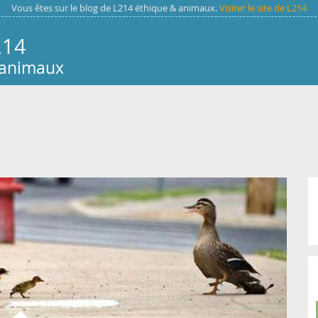
Vous êtes sur le blog de L214 éthique & animaux.
Visiter le site de L214
214
 animaux