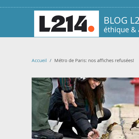
Aller au contenu principal
BLOG L
éthique &
Accueil
Métro de Paris: nos affiches refusées!